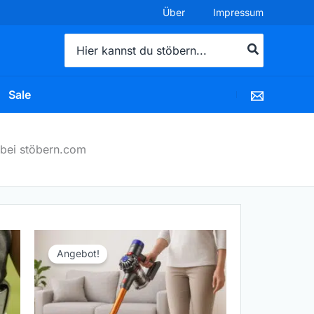
Über
Impressum
Search
for:
Sale
 bei stöbern.com
Ursprünglicher
Aktueller
Preis
Preis
Angebot!
war:
ist:
389,99 €
370,00 €.