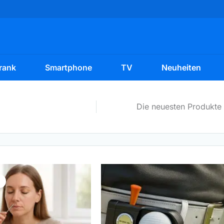
rank
Smartphone
TV
Neuheiten
Die neuesten Produkte
ünglicher
Aktueller
Preis
!
ist:
€
7,65 €.