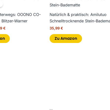
s
Preis
!
ist:
5 €
36,99 €.
unterwegs: OOONO CO-
Natürlich & praktisch: Amilutuo
Blitzer-Warner
Schnelltrocknende Stein-Badema
99
€
35,99
€
on
Zu Amazon