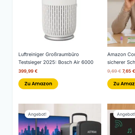
Luftreiniger Großraumbüro
Amazon Coro
Testsieger 2025: Bosch Air 6000
sicherer Sch
399,99
€
9,69
€
7,65
Zu Amazon
Zu Amaz
Ursprünglicher
Aktueller
Urspr
Preis
Preis
Preis
Angebot!
Angebot
war:
ist:
war:
51,99 €
36,99 €.
27,97