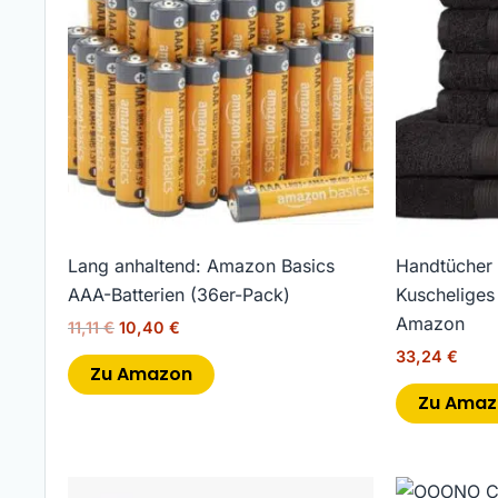
11,11 €
10,40 €.
Lang anhaltend: Amazon Basics
Handtücher b
AAA-Batterien (36er-Pack)
Kuscheliges
Amazon
11,11
€
10,40
€
33,24
€
Zu Amazon
Zu Amaz
Ursp