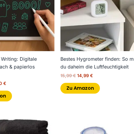
riting: Digitale
Bestes Hygrometer finden: So m
ach & papierlos
du daheim die Luftfeuchtigkeit
15,99
€
14,99
€
40
€
Zu Amazon
on