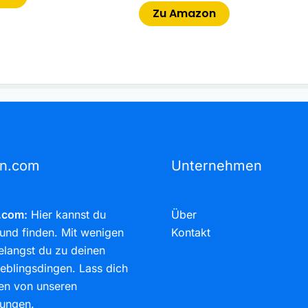
Zu Amazon
rn.com
Unternehmen
.com:
Hier kannst du
Über
und finden. Mit wenigen
Kontakt
elangst du zu deinen
eblingsdingen. Lass dich
ren von unseren
ungen.