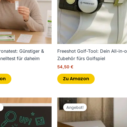
natest: Günstiger &
Freeshot Golf-Tool: Dein All-in-
nelltest für daheim
Zubehör fürs Golfspiel
€
54,50
€
on
Zu Amazon
ünglicher
Aktueller
Ursprünglicher
Aktueller
Preis
Preis
Preis
!
Angebot!
ist:
war:
ist:
 €
20,40 €.
15,99 €
14,99 €.