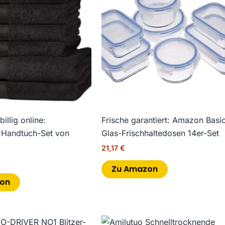
illig online:
Frische garantiert: Amazon Basi
 Handtuch-Set von
Glas-Frischhaltedosen 14er-Set
21,17
€
Zu Amazon
on
rünglicher
Aktueller