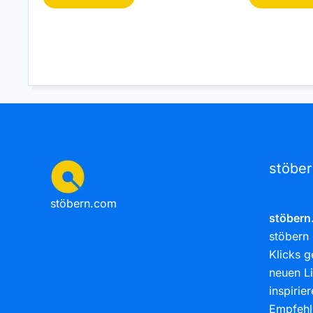
stöbe
stöbern.com
stöbern
stöbern 
Klicks g
neuen Li
inspirie
Empfehl