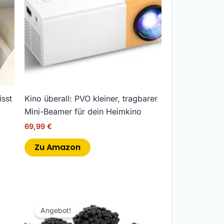
isst
Kino überall: PVO kleiner, tragbarer
Mini-Beamer für dein Heimkino
69,99
€
Zu Amazon
Ursprünglicher
Aktueller
Preis
Preis
Angebot!
war:
ist: