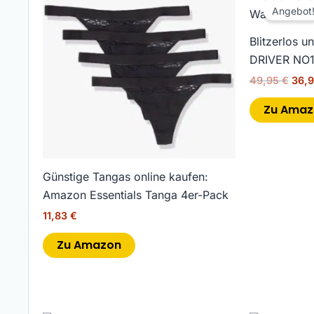
Prei
Angebot
war:
49,9
Blitzerlos 
DRIVER NO1 
49,95
€
36,
Zu Amaz
Günstige Tangas online kaufen:
Amazon Essentials Tanga 4er-Pack
11,83
€
Zu Amazon