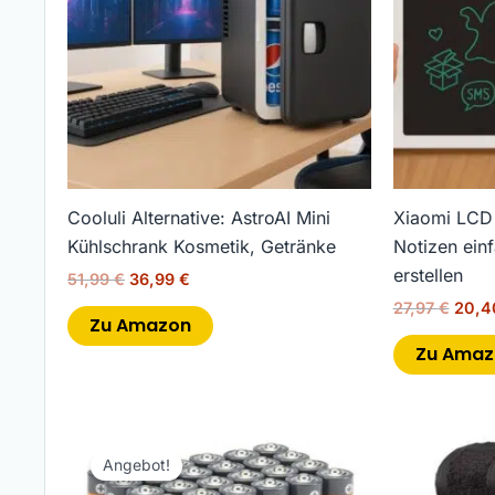
Cooluli Alternative: AstroAI Mini
Xiaomi LCD W
Kühlschrank Kosmetik, Getränke
Notizen einf
erstellen
51,99
€
36,99
€
27,97
€
20,
Zu Amazon
Zu Amaz
Ursprünglicher
Aktueller
Preis
Preis
Angebot!
war:
ist: