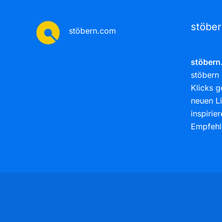
stöbe
stöbern.com
stöbern
stöbern 
Klicks g
neuen Li
inspirie
Empfehl