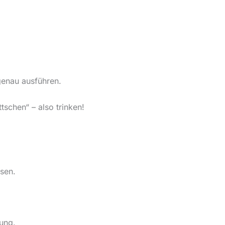
genau ausführen.
schen“ – also trinken!
ssen.
ung.