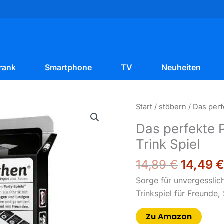
rank
Smartphone
TV
Neuheiten
Ursprü
Start
/
stöbern
/ Das perf
Preis
Das perfekte P
war:
Trink Spiel
14,89 €
14,89
€
14,49
€
Sorge für unvergesslic
Trinkspiel für Freunde
Zu Amazon