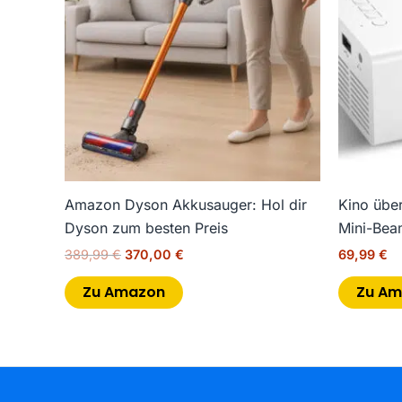
Amazon Dyson Akkusauger: Hol dir
Kino über
Dyson zum besten Preis
Mini-Bea
389,99
€
370,00
€
69,99
€
Zu Amazon
Zu A