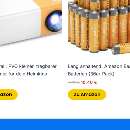
all: PVO kleiner, tragbarer
Lang anhaltend: Amazon Ba
mer für dein Heimkino
Batterien (36er-Pack)
11,11
€
10,40
€
mazon
Zu Amazon