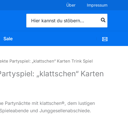
Über
Impressum
Search
for:
Sale
nglicher
Aktueller
ekte Partyspiel: „klattschen“ Karten Trink Spiel
Preis
artyspiel: „klattschen“ Karten
ist:
14,49 €.
he Partynächte mit klattschen®, dem lustigen
, Spieleabende und Junggesellenabschiede.