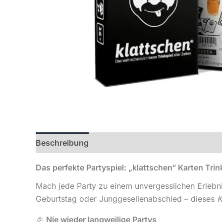
Beschreibung
Rezensionen (0)
Das perfekte Partyspiel: „klattschen“ Karten Trin
Mach jede Party zu einem unvergesslichen Erlebn
Geburtstag oder Junggesellenabschied – dieses
K
🎉
Nie wieder langweilige Partys