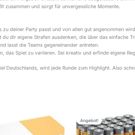
ßt zusammen und sorgt für unvergessliche Momente.
s zu deiner Party passt und von allen gut angenommen wird
du dir eigene Strafen ausdenken, die über das einfache Tr
nd lasst die Teams gegeneinander antreten.
, das Spiel zu variieren. Sei kreativ und erfinde eigene Reg
iel
Deutschlands, wird jede Runde zum Highlight. Also schna
Ursprünglicher
Aktueller
Preis
Preis
Angebot!
Angebot!
war:
ist:
11,11 €
10,40 €.