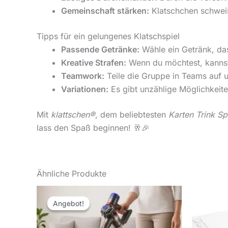
Gemeinschaft stärken:
Klatschchen schwei
Tipps für ein gelungenes Klatschspiel
Passende Getränke:
Wähle ein Getränk, da
Kreative Strafen:
Wenn du möchtest, kannst 
Teamwork:
Teile die Gruppe in Teams auf u
Variationen:
Es gibt unzählige Möglichkeiten
Mit
klattschen®
, dem beliebtesten
Karten Trink Sp
lass den Spaß beginnen! 🥂🎉
Ähnliche Produkte
Ursprünglicher
Aktueller
Preis
Preis
Angebot!
Angebot!
war:
ist:
389,99 €
370,00 €.