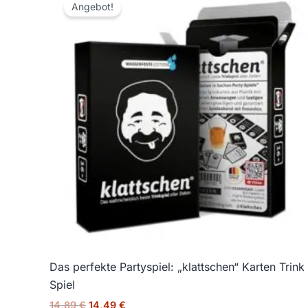
Preis
Preis
Angebot!
war:
ist:
14,89 €
14,49 €.
Das perfekte Partyspiel: „klattschen“ Karten Trink
Spiel
14,89
€
14,49
€