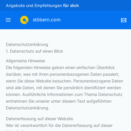
Zum
Angebote und Empfehlungen
für dich
Inhalt
springen
stöbern.com
Consent
Consent
Consent
Consent
Consent
Statistike
Marketin
Datenschutz­erklärung
to
to
to
to
to
1. Datenschutz auf einen Blick
service
service
service
service
service
Allgemeine Hinweise
wistia
elementor
wordpress
google-
sonstiges
Die folgenden Hinweise geben einen einfachen Überblick
fonts
darüber, was mit Ihren personenbezogenen Daten passiert,
wenn Sie diese Website besuchen. Personenbezogene Daten
sind alle Daten, mit denen Sie persönlich identifiziert werden
können. Ausführliche Informationen zum Thema Datenschutz
entnehmen Sie unserer unter diesem Text aufgeführten
Datenschutzerklärung.
Datenerfassung auf dieser Website
Wer ist verantwortlich für die Datenerfassung auf dieser