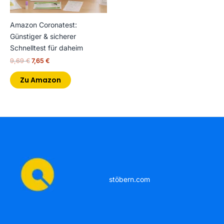
Amazon Coronatest:
Günstiger & sicherer
Schnelltest für daheim
9,69
€
7,65
€
Zu Amazon
stöbern.com