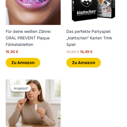
Für deine weißen Zähne:
Das perfekte Partyspiel:
ORAL PREVENT Plaque
„klattschen“ Karten Trink
Färbetabletten
Spiel
15,90
€
14,89
€
14,49
€
Zu Amazon
Zu Amazon
Ursprünglicher
Aktueller
Preis
Preis
Angebot!
Angebot!
war:
ist:
9,69 €
7,65 €.