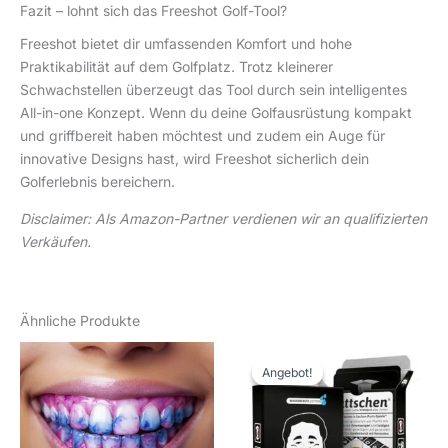
Fazit – lohnt sich das Freeshot Golf-Tool?
Freeshot bietet dir umfassenden Komfort und hohe
Praktikabilität auf dem Golfplatz. Trotz kleinerer
Schwachstellen überzeugt das Tool durch sein intelligentes
All-in-one Konzept. Wenn du deine Golfausrüstung kompakt
und griffbereit haben möchtest und zudem ein Auge für
innovative Designs hast, wird Freeshot sicherlich dein
Golferlebnis bereichern.
Disclaimer: Als Amazon-Partner verdienen wir an qualifizierten
Verkäufen.
Ähnliche Produkte
Ursprünglicher
Aktueller
Preis
Preis
Angebot!
Angebot!
war:
ist:
14,89 €
14,49 €.