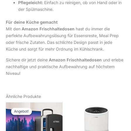
Pflegeleicht:
Einfach zu reinigen, ob von Hand oder in
der Spülmaschine.
Für deine Küche gemacht
Mit den
Amazon Frischhaltedosen
hast du immer die
perfekte Aufbewahrungslösung für Essensreste, Meal Prep
oder frische Zutaten. Das schlichte Design passt in jede
Küche und sorgt für mehr Ordnung im Kühlschrank.
Sichere dir jetzt deine
Amazon Frischhaltedosen
und erlebe
nachhaltige und praktische Aufbewahrung auf höchstem
Niveau!
Ähnliche Produkte
Ursprünglicher
Aktueller
Preis
Preis
Angebot!
Angebot!
war:
ist:
51,99 €
36,99 €.