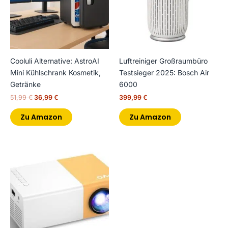
Cooluli Alternative: AstroAI
Luftreiniger Großraumbüro
Mini Kühlschrank Kosmetik,
Testsieger 2025: Bosch Air
Getränke
6000
51,99
€
36,99
€
399,99
€
Zu Amazon
Zu Amazon