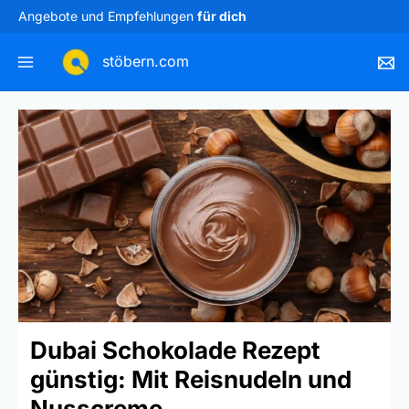
Zum
Angebote und Empfehlungen
für dich
Inhalt
springen
stöbern.com
Dubai Schokolade Rezept
günstig: Mit Reisnudeln und
Nusscreme