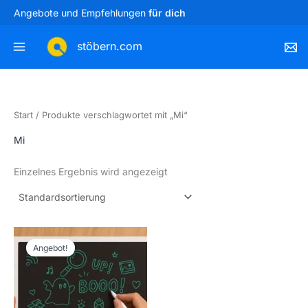
Zum
Angebote und Empfehlungen
für dich
Inhalt
springen
stöbern.com
Start
/ Produkte verschlagwortet mit „Mi“
Mi
Einzelnes Ergebnis wird angezeigt
Ursprünglicher
Aktueller
Preis
Preis
Angebot!
war:
ist:
27,97 €
20,40 €.