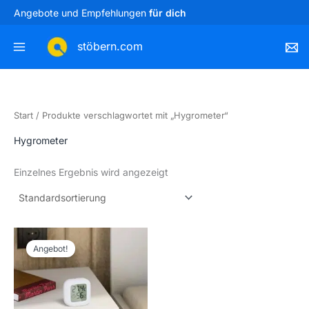
Zum
Angebote und Empfehlungen
für dich
Inhalt
springen
stöbern.com
Start
/ Produkte verschlagwortet mit „Hygrometer“
Hygrometer
Einzelnes Ergebnis wird angezeigt
Ursprünglicher
Aktueller
Preis
Preis
Angebot!
war:
ist:
15,99 €
14,99 €.