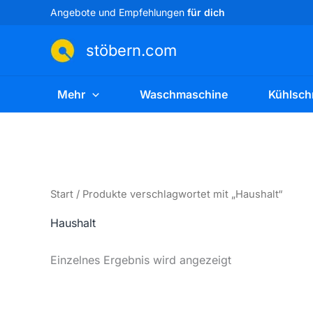
Zum
Angebote und Empfehlungen
für dich
Inhalt
springen
stöbern.com
Mehr
Waschmaschine
Kühlsch
Start
/ Produkte verschlagwortet mit „Haushalt“
Haushalt
Einzelnes Ergebnis wird angezeigt