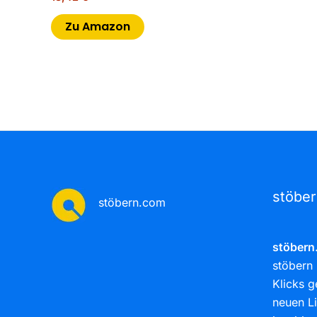
Zu Amazon
stöbe
stöbern.com
stöbern
stöbern 
Klicks g
neuen Li