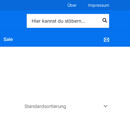
Über
Impressum
Search
for:
Sale