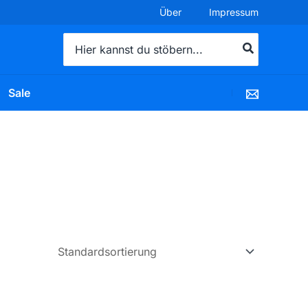
Über
Impressum
Search
for:
Sale