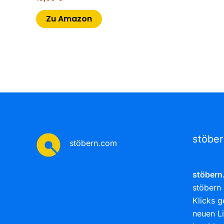
Zu Amazon
stöbe
stöbern.com
stöbern
stöbern 
Klicks g
neuen Li