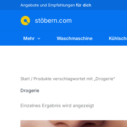
Zum
Angebote und Empfehlungen
für dich
Inhalt
springen
stöbern.com
Mehr
Waschmaschine
Kühlsch
Start
/ Produkte verschlagwortet mit „Drogerie“
Drogerie
Einzelnes Ergebnis wird angezeigt