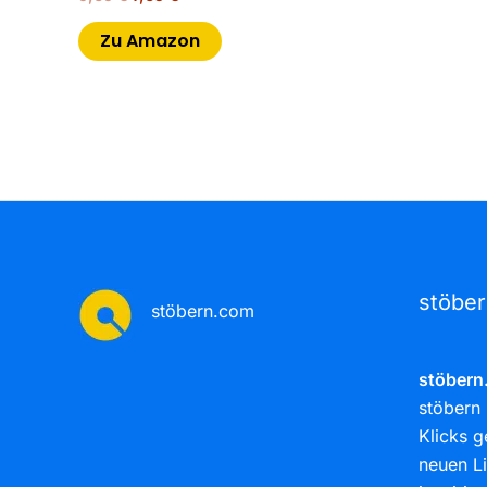
Zu Amazon
stöbe
stöbern.com
stöbern
stöbern 
Klicks g
neuen Li