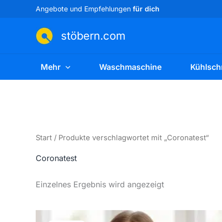
Zum
Angebote und Empfehlungen
für dich
Inhalt
springen
stöbern.com
Mehr
Waschmaschine
Kühlsch
Start
/ Produkte verschlagwortet mit „Coronatest“
Coronatest
Einzelnes Ergebnis wird angezeigt
Ursprünglicher
Aktueller