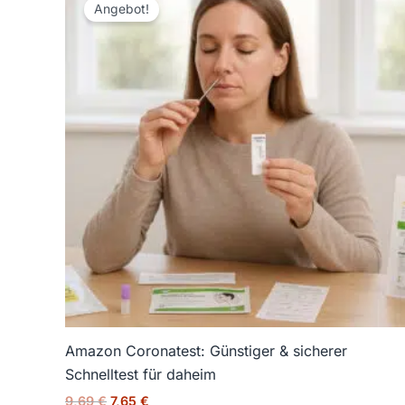
Preis
Preis
Angebot!
war:
ist:
9,69 €
7,65 €.
Amazon Coronatest: Günstiger & sicherer
Schnelltest für daheim
9,69
€
7,65
€