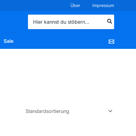
Über
Impressum
Search
for:
Sale