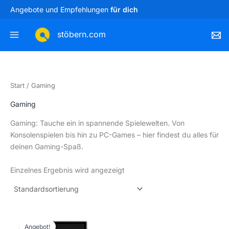
Zum
Angebote und Empfehlungen
für dich
Inhalt
springen
stöbern.com
Start
/ Gaming
Gaming
Gaming: Tauche ein in spannende Spielewelten. Von
Konsolenspielen bis hin zu PC-Games – hier findest du alles für
deinen Gaming-Spaß.
Einzelnes Ergebnis wird angezeigt
Ursprünglicher
Aktueller
Preis
Preis
Angebot!