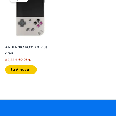
war:
ist:
82,33 €
69,95 €.
ANBERNIC RG35XX Plus
grau
82,33
€
69,95
€
Zu Amazon